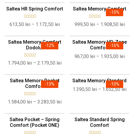
Saltea HR Spring Comfort
Saltea Memory Comfort
-
10%
Evaluat la
Evaluat la
613,50
lei
–
1.172,50
lei
999,50
lei
–
1.908,50
lei
5.00
din 5
5.00
din 5
Saltea Memory Comfort
Saltea Memory HD-Zone
-
12%
-
16%
Dodolut
Comfort
967,00
lei
–
1.935,00
lei
Evaluat la
1.794,00
lei
–
2.179,50
lei
5.00
din 5
Saltea Memory Pocket
Saltea Memory Standard
-
13%
-
10%
Comfort
1.390,50
lei
–
1.652,50
lei
Evaluat la
1.584,00
lei
–
3.283,50
lei
5.00
din 5
Saltea Pocket – Spring
Saltea Standard Spring
Comfort (Pocket ONE)
Comfort