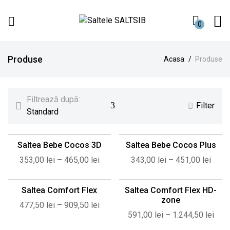
0
Saltele
We
SALTSIB
know
comfort!
Produse
Acasa
Produse
Filtrează după:
Filter
Standard
Saltea Bebe Cocos 3D
Saltea Bebe Cocos Plus
353,00
lei
–
465,00
lei
343,00
lei
–
451,00
lei
Saltea Comfort Flex
Saltea Comfort Flex HD-
zone
477,50
lei
–
909,50
lei
591,00
lei
–
1.244,50
lei