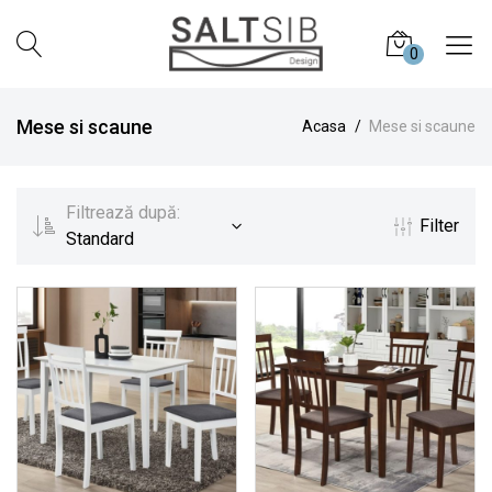
0
Saltele
We
SALTSIB
know
Mese si scaune
Acasa
Mese si scaune
comfort!
Filtrează după:
Filter
Standard